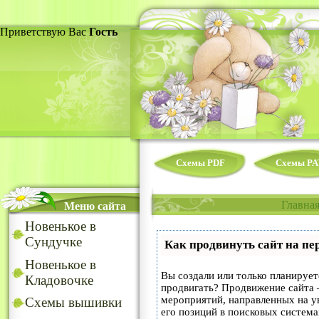
Приветствую Вас
Гость
Схемы PDF
Схемы PA
Главна
Меню сайта
Новенькое в
Сундучке
Как продвинуть сайт на пе
Новенькое в
Вы создали или только планируете
Кладовочке
продвигать? Продвижение сайта –
мероприятий, направленных на у
Схемы вышивки
его позиций в поисковых система