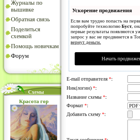
Журналы по
вышивке
Ускорение продвижения
Обратная связь
Если вам трудно попасть на перв
попробуйте технологию
Буст
, он
Поделиться
первые результаты появляются уж
схемкой
запрос у вас не продвинется в То
вернут деньги.
Помощь новичкам
Форум
Начать продвижен
E-mail отправителя
*
:
Ник(логин)
*
:
Схемы
Название схемы
*
:
Красота гор
Формат
*
:
Добавить схему
*
:
Текст сообщения
*
: