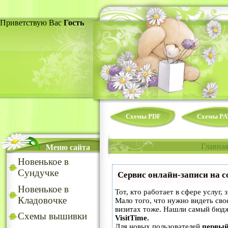
Приветствую Вас
Гость
Схемы PDF
Схемы PA
Главна
Меню сайта
Новенькое в
Сундучке
Сервис онлайн-записи на с
Новенькое в
Тот, кто работает в сфере услуг,
Кладовочке
Мало того, что нужно видеть сво
визитах тоже. Нашли самый бюд
Схемы вышивки
VisitTime.
Для новых пользователей
первый