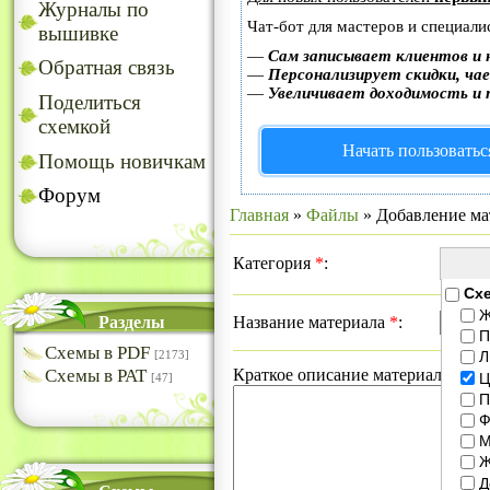
Журналы по
Чат-бот для мастеров и специали
вышивке
—
Сам записывает клиентов и 
Обратная связь
—
Персонализирует скидки, чае
—
Увеличивает доходимость и 
Поделиться
схемкой
Начать пользоватьс
Помощь новичкам
Форум
Главная
»
Файлы
» Добавление ма
Категория
*
:
Сх
Ж
Разделы
Название материала
*
:
П
Схемы в PDF
Л
[2173]
Схемы в РАТ
Краткое описание материала
*
:
Ц
[47]
П
Ф
М
Ж
Д