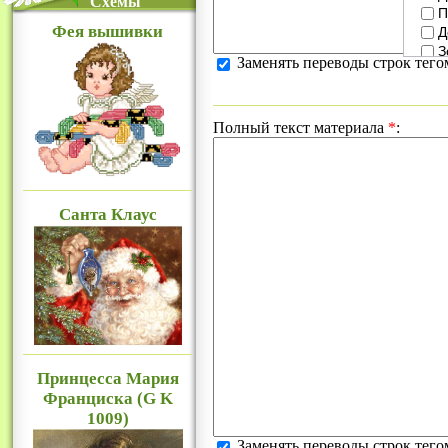
Схемы
П
Фея вышивки
Д
З
Заменять переводы строк тег
К
М
Р
Полный текст материала
*
:
Д
H
G
C
А
Санта Клаус
Сх
Д
А
Ж
Ц
Р
Принцесса Мария
Франциска (G K
1009)
Заменять переводы строк тег