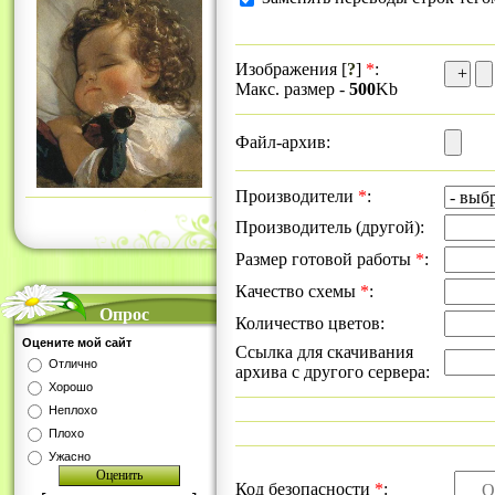
Изображения [
?
]
*
:
Макс. размер -
500
Kb
Файл-архив:
Производители
*
:
Производитель (другой):
Размер готовой работы
*
:
Качество схемы
*
:
Опрос
Количество цветов:
Оцените мой сайт
Ссылка для скачивания
Отлично
архива с другого сервера:
Хорошо
Неплохо
Плохо
Ужасно
Код безопасности
*
: