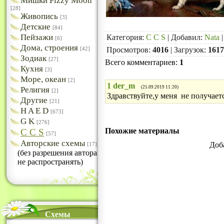
Мишки Fizzy Moon
[28]
Живопись
[3]
Детские
[84]
Пейзажи
Категория
:
C C S
|
Добавил
:
Nata
|
[6]
Дома, строения
Просмотров
:
4016
|
Загрузок
:
1617
[42]
Зодиак
[27]
Всего комментариев
:
1
Кухня
[3]
Море, океан
[2]
1
der_m
(25.09.2019 11:20)
Религия
[2]
Здравствуйте,у меня не получаетс
Другие
[21]
H A E D
[673]
G K
[276]
Похожие материалы
C C S
[57]
Авторские схемы
Доб
[17]
(без разрешения автора
не распространять)
Схемы