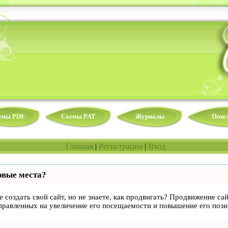
емы PDF
Схемы PAT
Журналы
Поис
Главная
|
Регистрация
|
Вход
рвые места?
 создать свой сайт, но не знаете, как продвигать? Продвижение сай
правленных на увеличение его посещаемости и повышение его пози