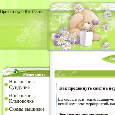
Приветствую Вас
Гость
Сх
Меню сайта
Новенькое в
Сундучке
Как продвинуть сайт на пе
Новенькое в
Вы создали или только планируете
Кладовочке
целый комплекс мероприятий, на
Схемы вышивки
Ускорение продвижения