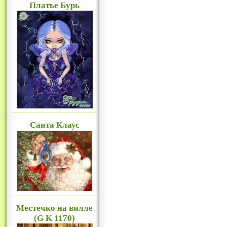
Платье Бурь
Санта Клаус
Местечко на вилле
(G K 1170)