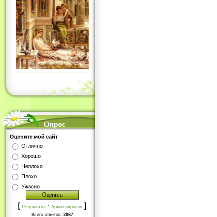
Опрос
Оцените мой сайт
Отлично
Хорошо
Неплохо
Плохо
Ужасно
[
·
]
Результаты
Архив опросов
Всего ответов:
2067