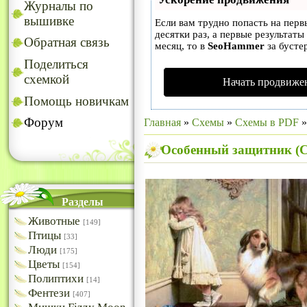
Журналы по
вышивке
Если вам трудно попасть на пер
десятки раз, а первые результаты
Обратная связь
месяц, то в
SeoHammer
за бусте
Поделиться
схемкой
Начать продвижен
Помощь новичкам
Форум
Главная
»
Схемы
»
Схемы в PDF
Особенный защитник (C
Разделы
Животные
[149]
Птицы
[33]
Люди
[175]
Цветы
[154]
Полиптихи
[14]
Фентези
[407]