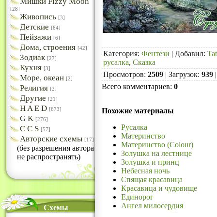
Мишки Fizzy Moon
[28]
Живопись
[3]
Детские
[84]
Пейзажи
[6]
Дома, строения
[42]
Категория
:
Фентези
|
Добавил
:
Ta
Зодиак
[27]
русалка
,
Сказка
Кухня
[3]
Просмотров
:
2509
|
Загрузок
:
939
Море, океан
[2]
Всего комментариев
:
0
Религия
[2]
Другие
[21]
H A E D
[673]
Похожие материалы
G K
[276]
Русалка
C C S
[57]
Материнство
Авторские схемы
[17]
Материнство (Colour)
(без разрешения автора
Золушка на лестнице
не распространять)
Золушка и принц
Небесная ночь
Спящая красавица
Красавица и чудовище
Единорог
Ангел милосердия
Схемы