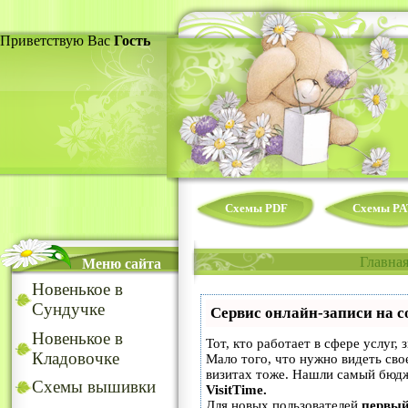
Приветствую Вас
Гость
Схемы PDF
Схемы PA
Главна
Меню сайта
Новенькое в
Сундучке
Сервис онлайн-записи на с
Новенькое в
Тот, кто работает в сфере услуг,
Кладовочке
Мало того, что нужно видеть сво
визитах тоже. Нашли самый бюд
Схемы вышивки
VisitTime.
Для новых пользователей
первый