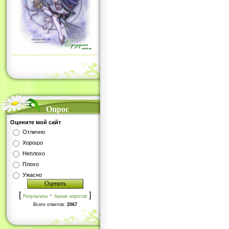
Опрос
Оцените мой сайт
Отлично
Хорошо
Неплохо
Плохо
Ужасно
[
·
]
Результаты
Архив опросов
Всего ответов:
2067