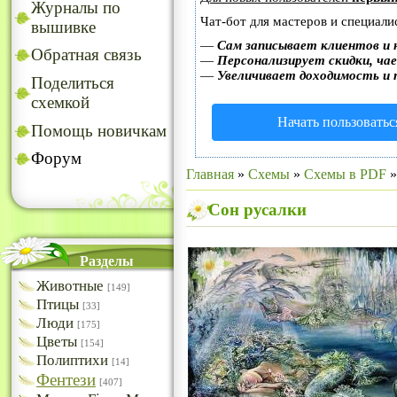
Журналы по
Чат-бот для мастеров и специали
вышивке
—
Сам записывает клиентов и 
Обратная связь
—
Персонализирует скидки, чае
—
Увеличивает доходимость и 
Поделиться
схемкой
Начать пользоватьс
Помощь новичкам
Форум
Главная
»
Схемы
»
Схемы в PDF
Сон русалки
Разделы
Животные
[149]
Птицы
[33]
Люди
[175]
Цветы
[154]
Полиптихи
[14]
Фентези
[407]