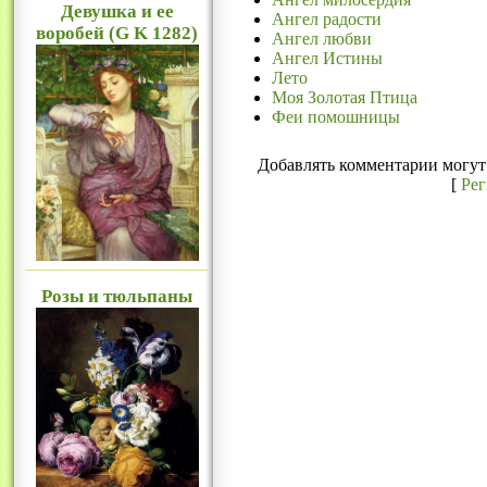
Девушка и ее
Ангел радости
воробей (G K 1282)
Ангел любви
Ангел Истины
Лето
Моя Золотая Птица
Феи помошницы
Добавлять комментарии могут 
[
Ре
Розы и тюльпаны