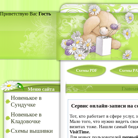
Приветствую Вас
Гость
Схемы PDF
Схемы PA
Главна
Меню сайта
Новенькое в
Сундучке
Сервис онлайн-записи на с
Новенькое в
Тот, кто работает в сфере услуг,
Кладовочке
Мало того, что нужно видеть сво
визитах тоже. Нашли самый бюд
Схемы вышивки
VisitTime.
Для новых пользователей
первый