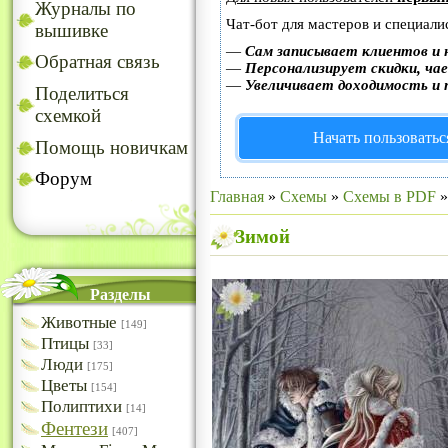
Журналы по
Чат-бот для мастеров и специали
вышивке
—
Сам записывает клиентов и 
Обратная связь
—
Персонализирует скидки, чае
—
Увеличивает доходимость и 
Поделиться
схемкой
Начать пользоватьс
Помощь новичкам
Форум
Главная
»
Схемы
»
Схемы в PDF
Зимой
Разделы
Животные
[149]
Птицы
[33]
Люди
[175]
Цветы
[154]
Полиптихи
[14]
Фентези
[407]