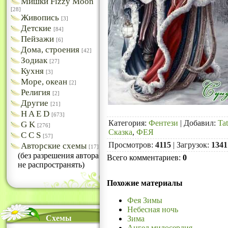
Мишки Fizzy Moon
[28]
Живопись
[3]
Детские
[84]
Пейзажи
[6]
Дома, строения
[42]
Зодиак
[27]
Кухня
[3]
Море, океан
[2]
Религия
[2]
Другие
[21]
H A E D
[673]
Категория
:
Фентези
|
Добавил
:
Ta
G K
[276]
Сказка
,
ФЕЯ
C C S
[57]
Просмотров
:
4115
|
Загрузок
:
1341
Авторские схемы
[17]
(без разрешения автора
Всего комментариев
:
0
не распространять)
Похожие материалы
Фея Зимы
Небесная ночь
Схемы
Зима
Ангел милосердия