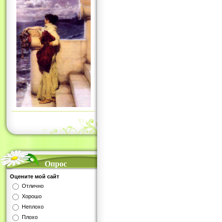
Опрос
Оцените мой сайт
Отлично
Хорошо
Неплохо
Плохо