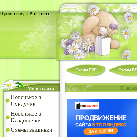
Приветствую Вас
Гость
Схемы PDF
Схемы PA
Главна
Меню сайта
Новенькое в
Сундучке
Новенькое в
Кладовочке
Схемы вышивки