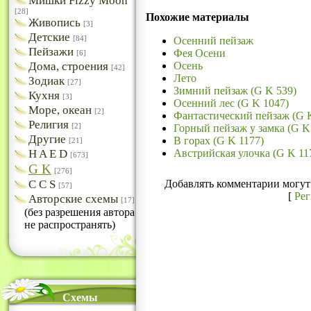
Мишки Fizzy Moon
[28]
Похожие материалы
Живопись
[3]
Детские
Осенний пейзаж
[84]
Пейзажи
Фея Осени
[6]
Осень
Дома, строения
[42]
Лето
Зодиак
[27]
Зимний пейзаж (G K 539)
Кухня
[3]
Осенний лес (G K 1047)
Море, океан
[2]
Фантастический пейзаж (G 
Религия
Горный пейзаж у замка (G K
[2]
Другие
В горах (G K 1177)
[21]
Австрийская улочка (G K 11
H A E D
[673]
G K
[276]
Добавлять комментарии могут 
C C S
[57]
[
Ре
Авторские схемы
[17]
(без разрешения автора
не распространять)
Схемы