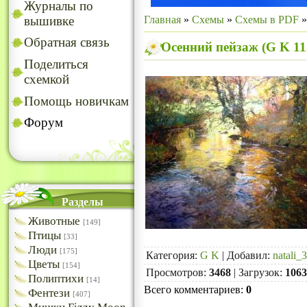
Журналы по
Главная
»
Схемы
»
Схемы в PDF
вышивке
Обратная связь
Осенний пейзаж (G K 11
Поделиться
схемкой
Помощь новичкам
Форум
Разделы
Животные
[149]
Птицы
[33]
Люди
[175]
Категория
:
G K
|
Добавил
:
natali_
Цветы
[154]
Просмотров
:
3468
|
Загрузок
:
1063
Полиптихи
[14]
Всего комментариев
:
0
Фентези
[407]