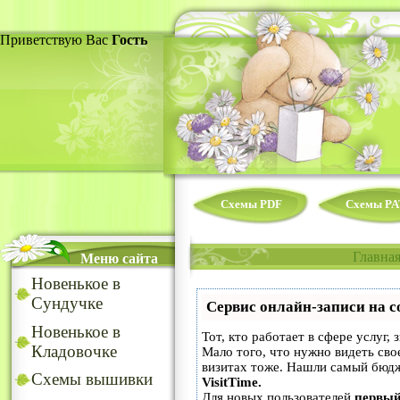
Приветствую Вас
Гость
Схемы PDF
Схемы PA
Главна
Меню сайта
Новенькое в
Сундучке
Сервис онлайн-записи на с
Новенькое в
Тот, кто работает в сфере услуг,
Кладовочке
Мало того, что нужно видеть сво
визитах тоже. Нашли самый бюд
Схемы вышивки
VisitTime.
Для новых пользователей
первый