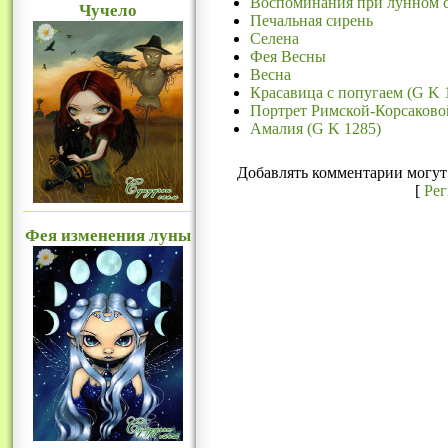
Воспоминания при лунном с
Чучело
Печальная сирень
Селена
Фея Весны
Весна
Красавица с попугаем (G K 
Портрет Римской-Корсаково
Амалия (G K 1285)
Добавлять комментарии могут 
[
Ре
Фея изменения луны