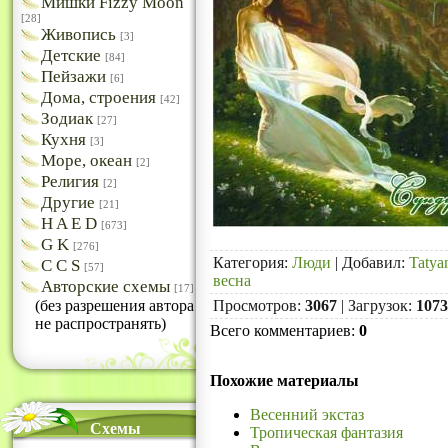
Мишки Fizzy Moon
[28]
Живопись
[3]
Детские
[84]
Пейзажи
[6]
Дома, строения
[42]
Зодиак
[27]
Кухня
[3]
Море, океан
[2]
Религия
[2]
Другие
[21]
H A E D
[673]
G K
[276]
Категория
:
Люди
|
Добавил
:
Tatya
C C S
[57]
весна
Авторские схемы
[17]
(без разрешения автора
Просмотров
:
3067
|
Загрузок
:
1073
не распространять)
Всего комментариев
:
0
Похожие материалы
Весенний экстаз
Схемы
Тропическая фантазия