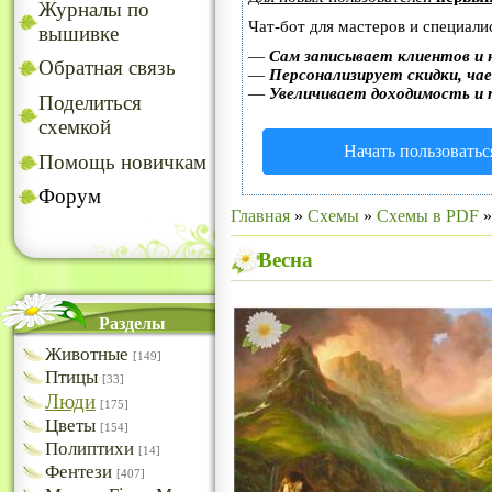
Журналы по
Чат-бот для мастеров и специали
вышивке
—
Сам записывает клиентов и 
Обратная связь
—
Персонализирует скидки, чае
—
Увеличивает доходимость и 
Поделиться
схемкой
Начать пользоватьс
Помощь новичкам
Форум
Главная
»
Схемы
»
Схемы в PDF
Весна
Разделы
Животные
[149]
Птицы
[33]
Люди
[175]
Цветы
[154]
Полиптихи
[14]
Фентези
[407]