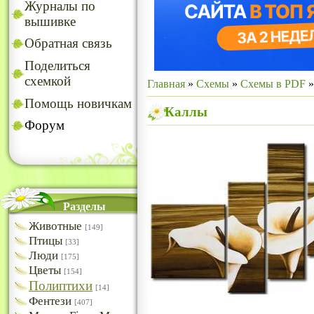
Журналы по
вышивке
Обратная связь
Поделиться
схемкой
Главная
»
Схемы
»
Схемы в PDF
Помощь новичкам
Каллы
Форум
Разделы
Животные
[149]
Птицы
[33]
Люди
[175]
Цветы
[154]
Полиптихи
[14]
Фентези
[407]