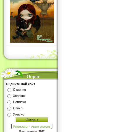
Опрос
Оцените мой сайт
Отлично
Хорошо
Неплохо
Плохо
Ужасно
[
·
]
Результаты
Архив опросов
Всего ответов:
2067