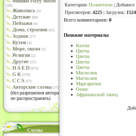
Мишки Fizzy Moon
Категория
:
Полиптихи
|
Добавил
[28]
Живопись
[3]
Просмотров
:
4225
|
Загрузок
:
1524
Детские
[84]
Всего комментариев
:
0
Пейзажи
[6]
Дома, строения
[42]
Похожие материалы
Зодиак
[27]
Кухня
[3]
Каллы
Море, океан
[2]
Цветы
Религия
Цветы
[2]
Другие
Цветы
[21]
Цветы
H A E D
[673]
Магнолия
G K
[276]
Магнолия
C C S
[57]
Маргаритки
Авторские схемы
[17]
Оазис
(без разрешения автора
Африканский танец
не распространять)
Доб
Схемы