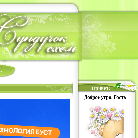
к
Привет!
Доброе утро, Гость !