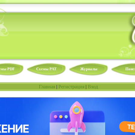
емы PDF
Схемы PAT
Журналы
Поис
Главная
|
Регистрация
|
Вход