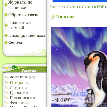
Журналы по
Главная
»
Схемы
»
Схемы в PDF
вышивке
Обратная связь
Пингвин
Поделиться
схемкой
Помощь новичкам
Форум
Разделы
Животные
[149]
Птицы
[33]
Люди
[175]
Цветы
[154]
Полиптихи
[14]
Фентези
[407]