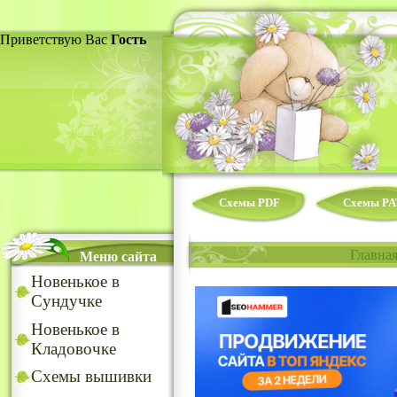
Приветствую Вас
Гость
Схемы PDF
Схемы PA
Главна
Меню сайта
Новенькое в
Сундучке
Новенькое в
Кладовочке
Схемы вышивки