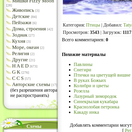
Мишки Fizzy Moon
[28]
Живопись
[3]
Детские
[84]
Пейзажи
[6]
Категория
:
Птицы
|
Добавил
:
Taty
Дома, строения
[42]
Просмотров
:
3543
|
Загрузок
:
1117
Зодиак
[27]
Всего комментариев
:
0
Кухня
[3]
Море, океан
[2]
Религия
Похожие материалы
[2]
Другие
[21]
Павлины
H A E D
[673]
Снегири
G K
[276]
Птички на цветущей вишне
C C S
[57]
В руках Божьих
Авторские схемы
Колибри и цветы
[17]
(без разрешения автора
Розелла
не распространять)
Лазурный зимородок
Синекрылая кукабара
Краснолобая петроика
Какаду инка
Добавлять комментарии могут 
Схемы
[
Ре