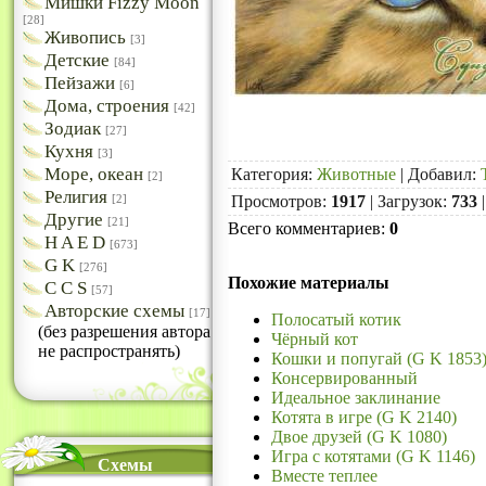
Мишки Fizzy Moon
[28]
Живопись
[3]
Детские
[84]
Пейзажи
[6]
Дома, строения
[42]
Зодиак
[27]
Кухня
[3]
Море, океан
Категория
:
Животные
|
Добавил
:
[2]
Религия
Просмотров
:
1917
|
Загрузок
:
733
[2]
Другие
[21]
Всего комментариев
:
0
H A E D
[673]
G K
[276]
Похожие материалы
C C S
[57]
Авторские схемы
[17]
Полосатый котик
(без разрешения автора
Чёрный кот
не распространять)
Кошки и попугай (G K 1853
Консервированный
Идеальное заклинание
Котята в игре (G K 2140)
Двое друзей (G K 1080)
Игра с котятами (G K 1146)
Схемы
Вместе теплее