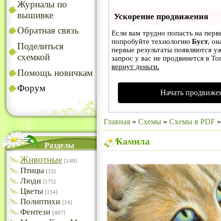
Журналы по
вышивке
Ускорение продвижения
Обратная связь
Если вам трудно попасть на перв
попробуйте технологию
Буст
, он
Поделиться
первые результаты появляются уж
схемкой
запрос у вас не продвинется в То
вернут деньги.
Помощь новичкам
Форум
Начать продвижен
Главная
»
Схемы
»
Схемы в PDF
Камила
Разделы
Животные
[149]
Птицы
[33]
Люди
[175]
Цветы
[154]
Полиптихи
[14]
Фентези
[407]