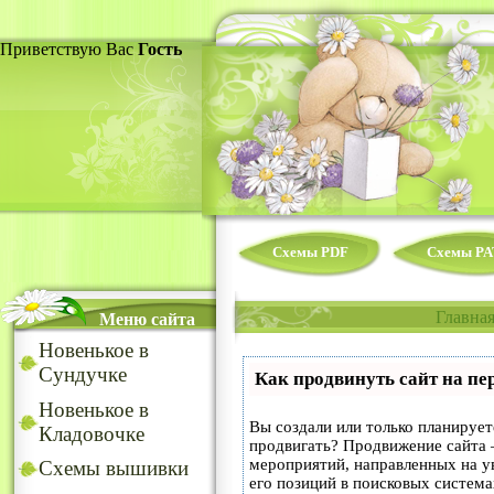
Приветствую Вас
Гость
Схемы PDF
Схемы PA
Главна
Меню сайта
Новенькое в
Сундучке
Как продвинуть сайт на пе
Новенькое в
Вы создали или только планируете
Кладовочке
продвигать? Продвижение сайта –
мероприятий, направленных на у
Схемы вышивки
его позиций в поисковых система