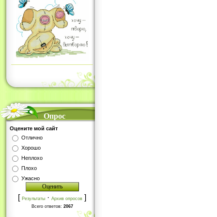
Опрос
Оцените мой сайт
Отлично
Хорошо
Неплохо
Плохо
Ужасно
[
·
]
Результаты
Архив опросов
Всего ответов:
2067