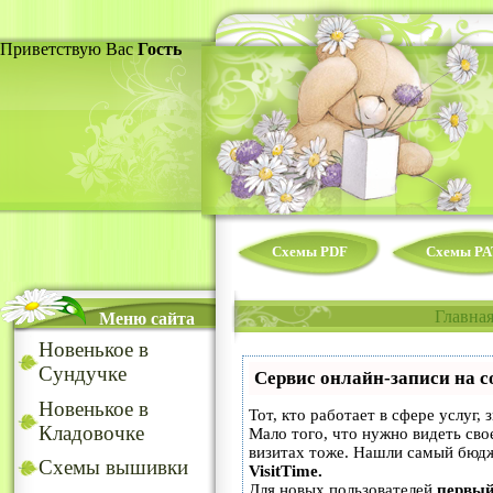
Приветствую Вас
Гость
Схемы PDF
Схемы PA
Главна
Меню сайта
Новенькое в
Сундучке
Сервис онлайн-записи на с
Новенькое в
Тот, кто работает в сфере услуг,
Кладовочке
Мало того, что нужно видеть сво
визитах тоже. Нашли самый бюд
Схемы вышивки
VisitTime.
Для новых пользователей
первый