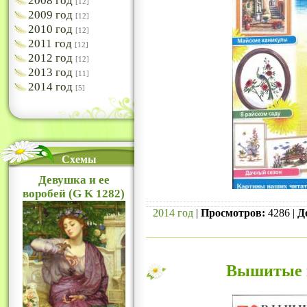
2008 год
[12]
2009 год
[12]
2010 год
[12]
2011 год
[12]
2012 год
[12]
2013 год
[11]
2014 год
[5]
Схемы
Девушка и ее
воробей (G K 1282)
2014 год
|
Просмотров:
4286 |
Д
Вышитые к