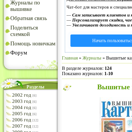
Журналы по
Чат-бот для мастеров и специали
вышивке
—
Сам записывает клиентов и 
Обратная связь
—
Персонализирует скидки, чае
—
Увеличивает доходимость и 
Поделиться
схемкой
Начать пользоватьс
Помощь новичкам
Форум
Главная
»
Журналы
» Вышитые ка
В разделе журналов
:
124
Показано журналов
:
1-10
Вышитые к
Разделы
2002 год
[6]
2003 год
[6]
2004 год
[6]
2005 год
[6]
2006 год
[12]
2007 год
[12]