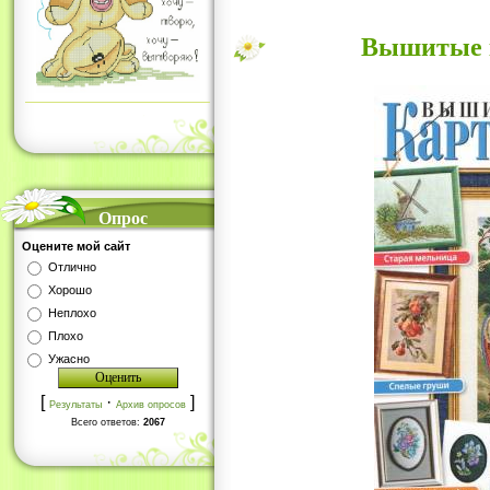
Вышитые к
Опрос
Оцените мой сайт
Отлично
Хорошо
Неплохо
Плохо
Ужасно
[
·
]
Результаты
Архив опросов
Всего ответов:
2067