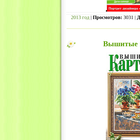
2013 год
|
Просмотров:
3031 |
Д
Вышитые к