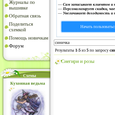
Журналы по
—
Сам записывает клиентов и 
вышивке
—
Персонализирует скидки, чае
—
Увеличивает доходимость и 
Обратная связь
Поделиться
Начать пользоватьс
схемкой
Помощь новичкам
Форум
Результаты
1-5
из
5
по запросу
си
Снегири и розы
Схемы
Кухонная ведьма