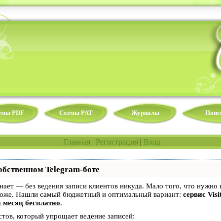
емы PDF
Схемы PAT
Журналы
Поис
Главная
|
Регистрация
|
Вход
обственном Telegram-боте
 знает — без ведения записи клиентов никуда. Мало того, что нужно 
 тоже. Нашли самый бюджетный и оптимальный вариант:
сервис Visi
 месяц бесплатно
.
стов, который упрощает ведение записей: