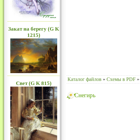
Закат на берегу (G K
1215)
Каталог файлов
»
Схемы в PDF
»
Свет (G K 815)
Снегирь