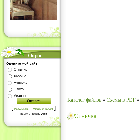
Опрос
Оцените мой сайт
Отлично
Хорошо
Неплохо
Плохо
Ужасно
Каталог файлов
»
Схемы в PDF
»
[
·
]
Результаты
Архив опросов
Всего ответов:
2067
Синичка