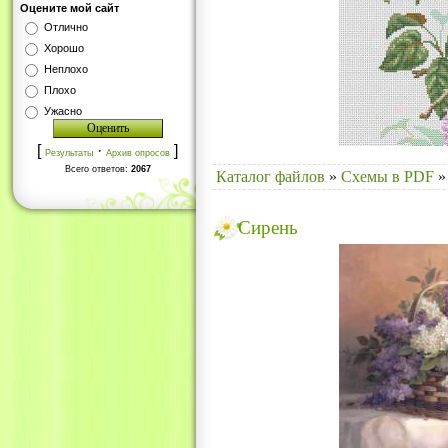
Оцените мой сайт
Отлично
Хорошо
Неплохо
Плохо
Ужасно
[
·
]
Результаты
Архив опросов
Всего ответов:
2067
Каталог файлов
»
Схемы в PDF
»
Сирень