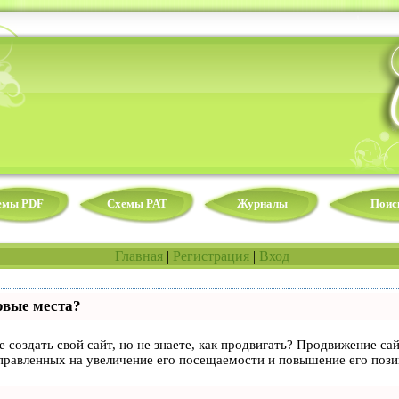
емы PDF
Схемы PAT
Журналы
Поис
Главная
|
Регистрация
|
Вход
рвые места?
 создать свой сайт, но не знаете, как продвигать? Продвижение сай
правленных на увеличение его посещаемости и повышение его пози