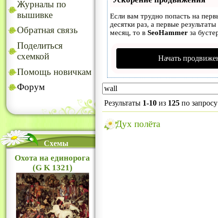
Журналы по
вышивке
Если вам трудно попасть на пер
десятки раз, а первые результаты
Обратная связь
месяц, то в
SeoHammer
за бусте
Поделиться
схемкой
Начать продвижен
Помощь новичкам
Форум
Результаты
1-10
из
125
по запрос
Дух полёта
Схемы
Охота на единорога
(G K 1321)