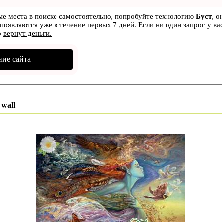
вые места в поиске самостоятельно, попробуйте технологию
Буст
, о
 появляются уже в течение первых 7 дней. Если ни один запрос у ва
р
вернут деньги.
ие сайта
у
wall