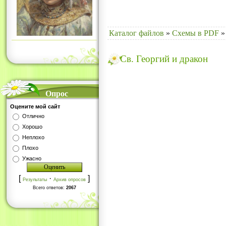
Каталог файлов
»
Схемы в PDF
»
Св. Георгий и дракон
Опрос
Оцените мой сайт
Отлично
Хорошо
Неплохо
Плохо
Ужасно
[
·
]
Результаты
Архив опросов
Всего ответов:
2067