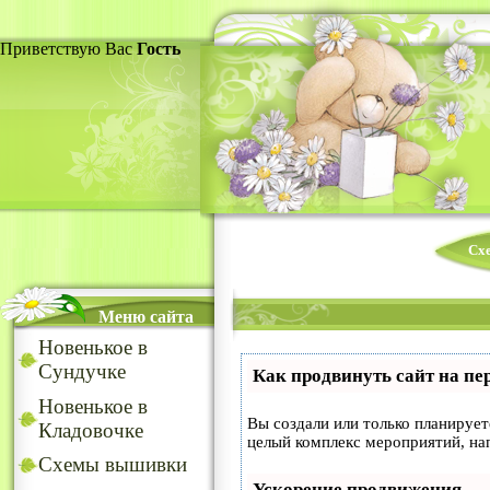
Приветствую Вас
Гость
Сх
Меню сайта
Новенькое в
Сундучке
Как продвинуть сайт на пе
Новенькое в
Вы создали или только планируете
Кладовочке
целый комплекс мероприятий, на
Схемы вышивки
Ускорение продвижения