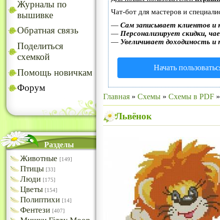
Журналы по
Чат-бот для мастеров и специали
вышивке
—
Сам записывает клиентов и 
Обратная связь
—
Персонализирует скидки, чае
—
Увеличивает доходимость и 
Поделиться
схемкой
Начать пользоватьс
Помощь новичкам
Форум
Главная
»
Схемы
»
Схемы в PDF
Львёнок
Разделы
Животные
[149]
Птицы
[33]
Люди
[175]
Цветы
[154]
Полиптихи
[14]
Фентези
[407]