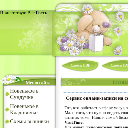
Приветствую Вас
Гость
Схемы PDF
Схемы PA
Главна
Меню сайта
Новенькое в
Сундучке
Сервис онлайн-записи на с
Новенькое в
Тот, кто работает в сфере услуг,
Кладовочке
Мало того, что нужно видеть сво
визитах тоже. Нашли самый бюд
Схемы вышивки
VisitTime.
Для новых пользователей
первый