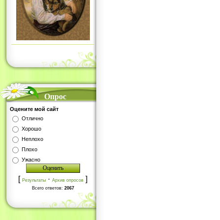
Опрос
Оцените мой сайт
Отлично
Хорошо
Неплохо
Плохо
Ужасно
[
·
]
Результаты
Архив опросов
Всего ответов:
2067