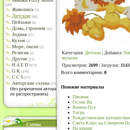
Мишки Fizzy Moon
[28]
Живопись
[3]
Детские
[84]
Пейзажи
[6]
Дома, строения
[42]
Зодиак
[27]
Кухня
[3]
Море, океан
[2]
Религия
Категория
:
Детские
|
Добавил
:
Na
[2]
мультик
Другие
[21]
H A E D
Просмотров
:
2699
|
Загрузок
:
1143
[673]
G K
[276]
Всего комментариев
:
0
C C S
[57]
Авторские схемы
[17]
Похожие материалы
(без разрешения автора
не распространять)
Пятачок
Ослик Иа
Винни-Пух
Тигра
Рождественское путешестви
Санта Клаус на Северном П
Схемы
На крыше