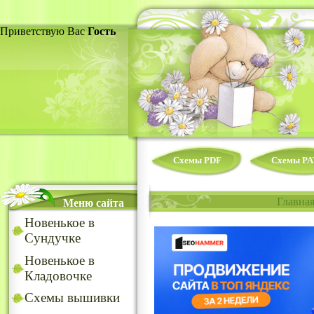
Приветствую Вас
Гость
Схемы PDF
Схемы PA
Главна
Меню сайта
Новенькое в
Сундучке
Новенькое в
Кладовочке
Схемы вышивки