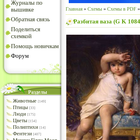
Журналы по
Главная
»
Схемы
»
Схемы в PDF
вышивке
Обратная связь
Разбитая ваза (G K 1084
Поделиться
схемкой
Помощь новичкам
Форум
Разделы
Животные
[149]
Птицы
[33]
Люди
[175]
Цветы
[154]
Полиптихи
[14]
Фентези
[407]