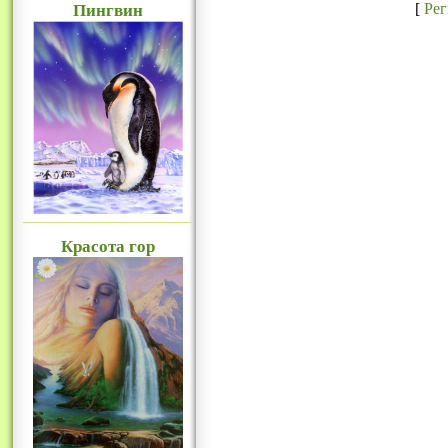
[
Ре
Пингвин
Красота гор