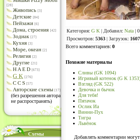
Мишки Fizzy Moon
[28]
Живопись
[3]
Детские
[84]
Пейзажи
[6]
Дома, строения
Категория
:
G K
|
Добавил
:
Nata
| 0
[42]
Зодиак
[27]
Просмотров
:
5363
|
Загрузок
:
1607
Кухня
[3]
Всего комментариев
:
0
Море, океан
[2]
Религия
[2]
Похожие материалы
Другие
[21]
H A E D
[673]
Сливы (GK 1094)
G K
[276]
Игривый котенок (G K 1353
C C S
Взгляд (GK 522)
[57]
Авторские схемы
Девочка и бычок
[17]
Для тебя!
(без разрешения автора
Пятачок
не распространять)
Ослик Иа
Винни-Пух
Тигра
Львёнок
Схемы
Добавлять комментарии могут 