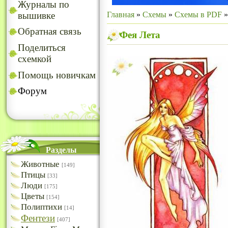
Журналы по
Главная
»
Схемы
»
Схемы в PDF
вышивке
Обратная связь
Фея Лета
Поделиться
схемкой
Помощь новичкам
Форум
Разделы
Животные
[149]
Птицы
[33]
Люди
[175]
Цветы
[154]
Полиптихи
[14]
Фентези
[407]