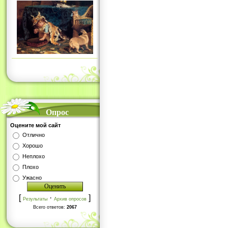
Опрос
Оцените мой сайт
Отлично
Хорошо
Неплохо
Плохо
Ужасно
[
·
]
Результаты
Архив опросов
Всего ответов:
2067