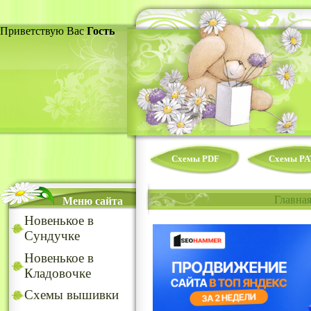
Приветствую Вас
Гость
Схемы PDF
Схемы PA
Главна
Меню сайта
Новенькое в
Сундучке
Новенькое в
Кладовочке
Схемы вышивки