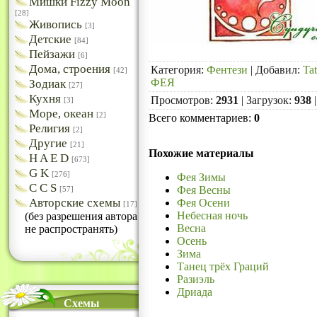
Мишки Fizzy Moon
[28]
Живопись
[3]
Детские
[84]
Пейзажи
[6]
Дома, строения
Категория
:
Фентези
|
Добавил
:
Ta
[42]
ФЕЯ
Зодиак
[27]
Кухня
Просмотров
:
2931
|
Загрузок
:
938
[3]
Море, океан
[2]
Всего комментариев
:
0
Религия
[2]
Другие
[21]
Похожие материалы
H A E D
[673]
G K
[276]
Фея Зимы
C C S
Фея Весны
[57]
Авторские схемы
Фея Осени
[17]
Небесная ночь
(без разрешения автора
Весна
не распространять)
Осень
Зима
Танец трёх Граций
Разиэль
Дриада
Схемы