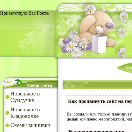
Приветствую Вас
Гость
Сх
Меню сайта
Новенькое в
Сундучке
Как продвинуть сайт на пе
Новенькое в
Вы создали или только планируете
Кладовочке
целый комплекс мероприятий, на
Схемы вышивки
Ускорение продвижения