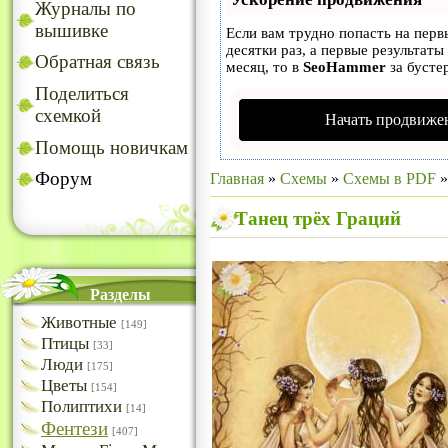
Журналы по
вышивке
Если вам трудно попасть на пер
десятки раз, а первые результаты
Обратная связь
месяц, то в
SeoHammer
за бусте
Поделиться
схемкой
Начать продвижен
Помощь новичкам
Форум
Главная
»
Схемы
»
Схемы в PDF
Танец трёх Граций
Разделы
Животные
[149]
Птицы
[33]
Люди
[175]
Цветы
[154]
Полиптихи
[14]
Фентези
[407]