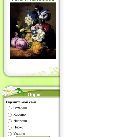
Опрос
Оцените мой сайт
Отлично
Хорошо
Неплохо
Плохо
Ужасно