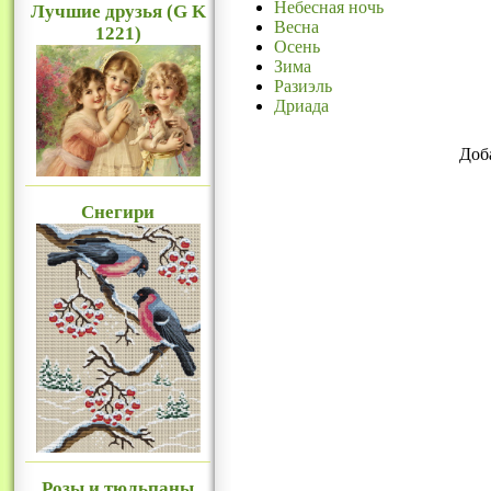
Небесная ночь
Лучшие друзья (G K
Весна
1221)
Осень
Зима
Разиэль
Дриада
Доб
Снегири
Розы и тюльпаны