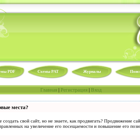
емы PDF
Схемы PAT
Журналы
Поис
Главная
|
Регистрация
|
Вход
рвые места?
 создать свой сайт, но не знаете, как продвигать? Продвижение сай
правленных на увеличение его посещаемости и повышение его пози