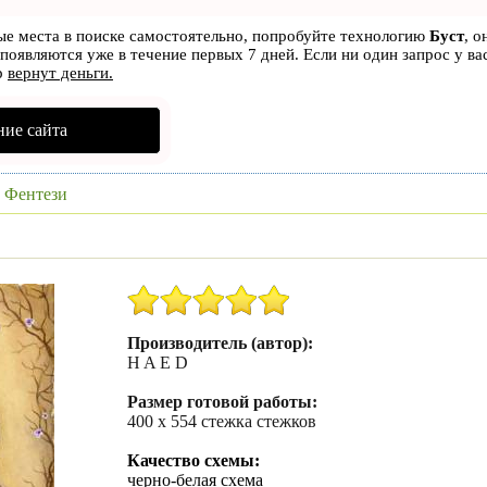
вые места в поиске самостоятельно, попробуйте технологию
Буст
, о
 появляются уже в течение первых 7 дней. Если ни один запрос у ва
р
вернут деньги.
ие сайта
»
Фентези
Производитель (автор):
H A E D
Размер готовой работы:
400 х 554 стежка стежков
Качество схемы:
черно-белая схема