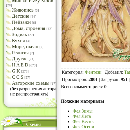
Мишки Fizzy Moon
[28]
Живопись
[3]
Детские
[84]
Пейзажи
[6]
Дома, строения
[42]
Зодиак
[27]
Кухня
[3]
Море, океан
[2]
Религия
[2]
Другие
[21]
H A E D
[673]
G K
Категория
:
Фентези
|
Добавил
:
Ta
[276]
C C S
[57]
Просмотров
:
2801
|
Загрузок
:
951
Авторские схемы
[17]
Всего комментариев
:
0
(без разрешения автора
не распространять)
Похожие материалы
Фея Зимы
Фея Лета
Фея Весны
Схемы
Фея Осени