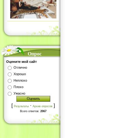
Опрос
Оцените мой сайт
Отлично
Хорошо
Неплохо
Плохо
Ужасно
[
·
]
Результаты
Архив опросов
Всего ответов:
2067