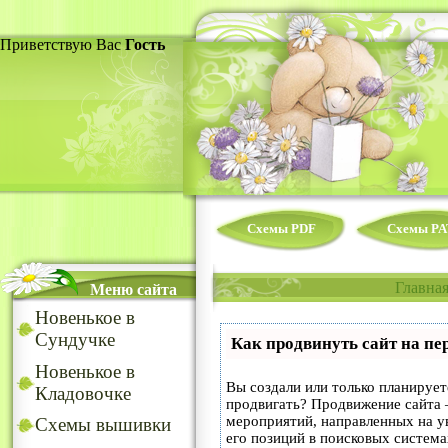
Приветствую Вас
Гость
Схемы PDF
Схемы PA
Главна
Меню сайта
Новенькое в
Сундучке
Как продвинуть сайт на пе
Новенькое в
Вы создали или только планируете
Кладовочке
продвигать? Продвижение сайта –
мероприятий, направленных на у
Схемы вышивки
его позиций в поисковых система