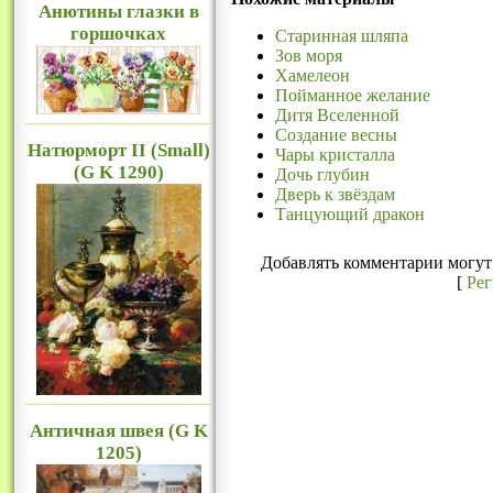
Анютины глазки в
горшочках
Старинная шляпа
Зов моря
Хамелеон
Пойманное желание
Дитя Вселенной
Создание весны
Натюрморт II (Small)
Чары кристалла
(G K 1290)
Дочь глубин
Дверь к звёздам
Танцующий дракон
Добавлять комментарии могут 
[
Ре
Античная швея (G K
1205)