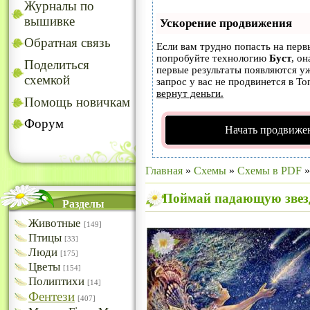
Журналы по
вышивке
Ускорение продвижения
Обратная связь
Если вам трудно попасть на перв
попробуйте технологию
Буст
, он
Поделиться
первые результаты появляются уж
схемкой
запрос у вас не продвинется в То
вернут деньги.
Помощь новичкам
Форум
Начать продвижен
Главная
»
Схемы
»
Схемы в PDF
Поймай падающую звез
Разделы
Животные
[149]
Птицы
[33]
Люди
[175]
Цветы
[154]
Полиптихи
[14]
Фентези
[407]