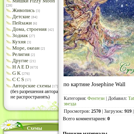
Мишки Fizzy Moon
[28]
Живопись
[3]
Детские
[84]
Пейзажи
[6]
Дома, строения
[42]
Зодиак
[27]
Кухня
[3]
Море, океан
[2]
Религия
[2]
Другие
[21]
H A E D
[673]
G K
[276]
C C S
[57]
по картине Josephine Wall
Авторские схемы
[17]
(без разрешения автора
не распространять)
Категория
:
Фентези
|
Добавил
:
Ta
звезда
Просмотров
:
2570
|
Загрузок
:
919
Всего комментариев
:
0
Схемы
Похожие материалы