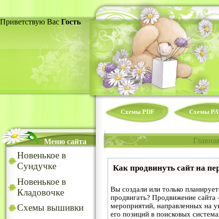
Приветствую Вас
Гость
Схемы PDF
Схемы PA
Главна
Меню сайта
Новенькое в
Сундучке
Как продвинуть сайт на пе
Новенькое в
Вы создали или только планируете
Кладовочке
продвигать? Продвижение сайта –
мероприятий, направленных на у
Схемы вышивки
его позиций в поисковых система