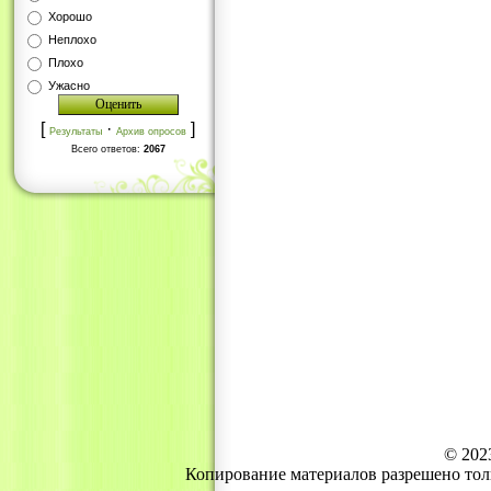
Хорошо
Неплохо
Плохо
Ужасно
[
·
]
Результаты
Архив опросов
Всего ответов:
2067
© 202
Копирование материалов разрешено тол