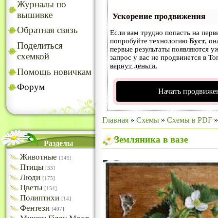
Журналы по
вышивке
Ускорение продвижения
Обратная связь
Если вам трудно попасть на перв
попробуйте технологию
Буст
, он
Поделиться
первые результаты появляются уж
схемкой
запрос у вас не продвинется в То
вернут деньги.
Помощь новичкам
Форум
Начать продвижен
Главная
»
Схемы
»
Схемы в PDF
Земляника в вазе
Разделы
Животные
[149]
Птицы
[33]
Люди
[175]
Цветы
[154]
Полиптихи
[14]
Фентези
[407]