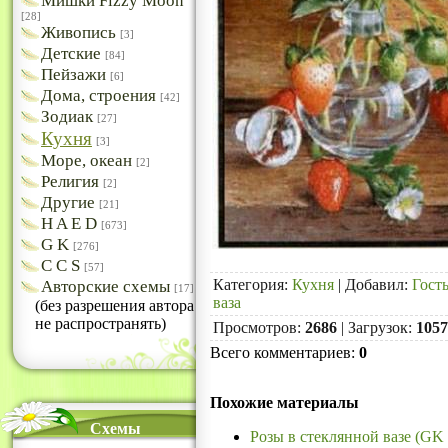
Мишки Fizzy Moon
[28]
Живопись
[3]
Детские
[84]
Пейзажи
[6]
Дома, строения
[42]
Зодиак
[27]
Кухня
[3]
Море, океан
[2]
Религия
[2]
Другие
[21]
H A E D
[673]
G K
[276]
C C S
[57]
Категория
:
Кухня
|
Добавил
:
Гост
Авторские схемы
[17]
ваза
(без разрешения автора
не распространять)
Просмотров
:
2686
|
Загрузок
:
1057
Всего комментариев
:
0
Похожие материалы
Схемы
Розы в стеклянной вазе (GK 