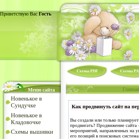
Приветствую Вас
Гость
Схемы PDF
Схемы PA
Главна
Меню сайта
Новенькое в
Сундучке
Как продвинуть сайт на пе
Новенькое в
Вы создали или только планируете
Кладовочке
продвигать? Продвижение сайта –
мероприятий, направленных на у
Схемы вышивки
его позиций в поисковых система