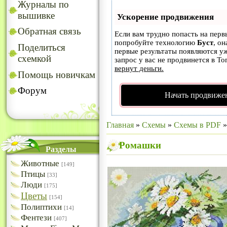
Журналы по
вышивке
Ускорение продвижения
Обратная связь
Если вам трудно попасть на перв
попробуйте технологию
Буст
, он
Поделиться
первые результаты появляются уж
схемкой
запрос у вас не продвинется в То
вернут деньги.
Помощь новичкам
Форум
Начать продвижен
Главная
»
Схемы
»
Схемы в PDF
Ромашки
Разделы
Животные
[149]
Птицы
[33]
Люди
[175]
Цветы
[154]
Полиптихи
[14]
Фентези
[407]