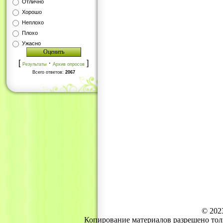
Отлично
Хорошо
Неплохо
Плохо
Ужасно
[
·
]
Результаты
Архив опросов
Всего ответов:
2067
© 202
Копирование материалов разрешено тол