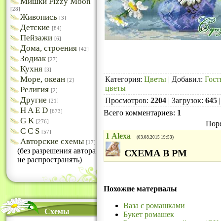
Мишки Fizzy Moon
[28]
Живопись
[3]
Детские
[84]
Пейзажи
[6]
Дома, строения
[42]
Зодиак
[27]
Кухня
[3]
Море, океан
Категория
:
Цветы
|
Добавил
:
Гост
[2]
цветы
Религия
[2]
Другие
Просмотров
:
2204
|
Загрузок
:
645
[21]
H A E D
[673]
Всего комментариев
:
1
G K
[276]
Пор
C C S
[57]
1
Alexa
(03.08.2015 19:53)
Авторские схемы
[17]
(без разрешения автора
СХЕМА В РМ
не распространять)
Похожие материалы
Ваза с ромашками
Схемы
Букет ромашек