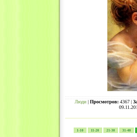
Люди
|
Просмотров:
4367 |
З
09.11.20
1-10
11-20
21-30
31-40