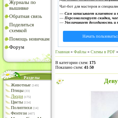
Журналы по
Чат-бот для мастеров и специали
вышивке
—
Сам записывает клиентов и 
Обратная связь
—
Персонализирует скидки, чае
—
Увеличивает доходимость и 
Поделиться
схемкой
Начать пользоватьс
Помощь новичкам
Форум
Главная
»
Файлы
»
Схемы в PDF
»
В категории схем
:
175
Показано схем
:
41-50
Разделы
Деву
Животные
[149]
Птицы
[33]
Люди
[175]
Цветы
[154]
Полиптихи
[14]
Фентези
[407]