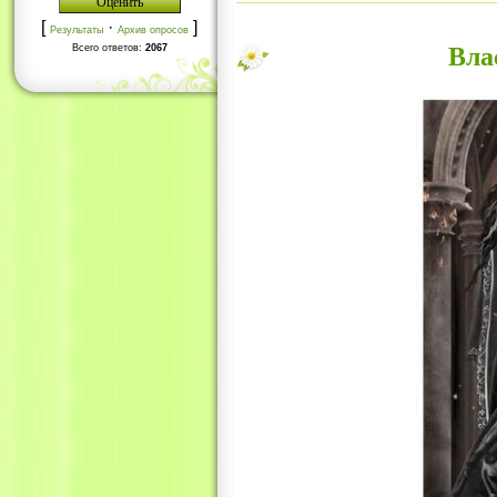
[
·
]
Результаты
Архив опросов
Всего ответов:
2067
Вла