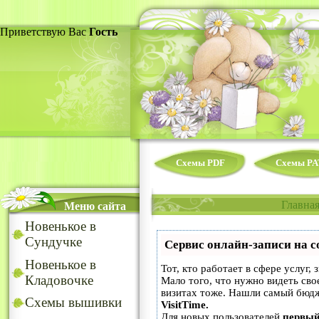
Приветствую Вас
Гость
Схемы PDF
Схемы PA
Главна
Меню сайта
Новенькое в
Сундучке
Сервис онлайн-записи на с
Новенькое в
Тот, кто работает в сфере услуг,
Кладовочке
Мало того, что нужно видеть сво
визитах тоже. Нашли самый бюд
Схемы вышивки
VisitTime.
Для новых пользователей
первый