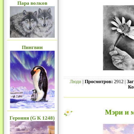
Пара волков
Пингвин
Люди
|
Просмотров:
2912 |
Заг
Ко
Мэри и 
Героиня (G K 1248)