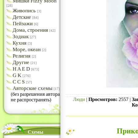
Мишки Fizzy Moon
[28]
Живопись
[3]
Детские
[84]
Пейзажи
[6]
Дома, строения
[42]
Зодиак
[27]
Кухня
[3]
Море, океан
[2]
Религия
[2]
Другие
[21]
H A E D
[673]
G K
[276]
C C S
[57]
Авторские схемы
[17]
(без разрешения автора
Люди
|
Просмотров:
2557 |
За
не распространять)
Ко
Прико
Схемы