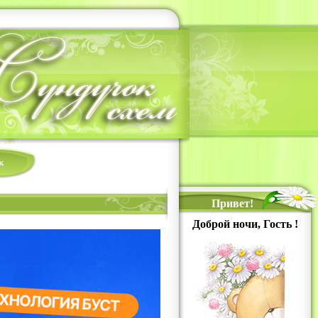
к
Привет!
Доброй ночи, Гость !