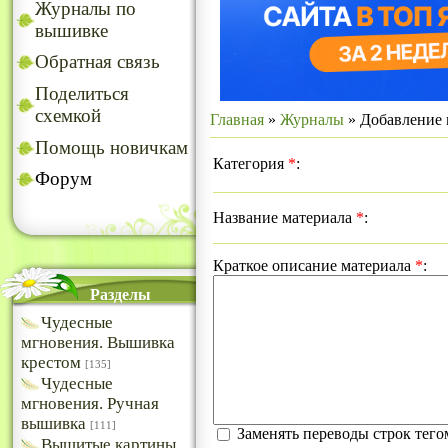
Журналы по
вышивке
Обратная связь
Поделиться
схемкой
Главная
»
Журналы
» Добавление 
Помощь новичкам
Категория
*
:
Форум
Название материала
*
:
Краткое описание материала
*
:
Разделы
Чудесные
мгновения. Вышивка
крестом
[135]
Чудесные
мгновения. Ручная
вышивка
[111]
Заменять переводы строк тег
Вышитые картины