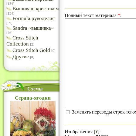
[124]
Вышиваю крестиком
[134]
Полный текст материала
*
:
Formula рукоделия
[59]
Sandra ~вышивка~
[76]
Cross Stitch
Collection
[2]
Cross Stitch Gold
[0]
Другие
[0]
Схемы
Сердца-ягодки
Заменять переводы строк тег
Изображения [
?
]: