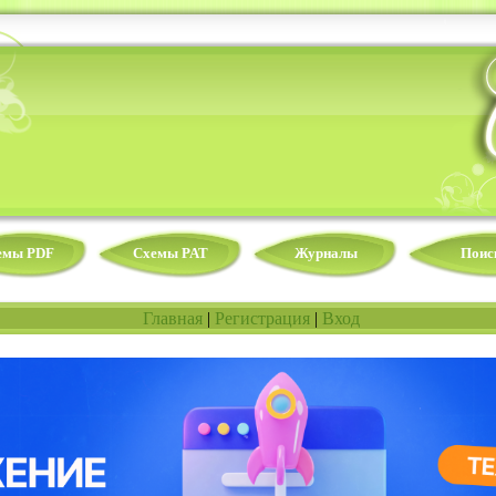
емы PDF
Схемы PAT
Журналы
Поис
Главная
|
Регистрация
|
Вход