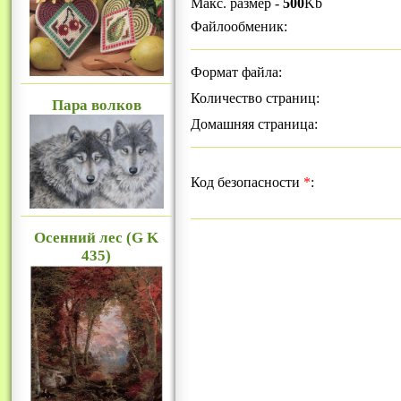
Макс. размер -
500
Kb
Файлообменик:
Формат файла:
Количество страниц:
Пара волков
Домашняя страница:
Код безопасности
*
:
Осенний лес (G K
435)