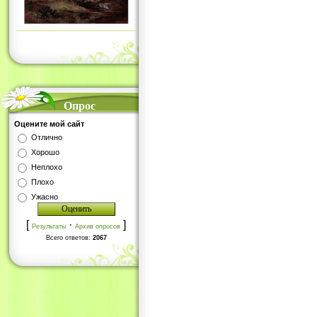
Опрос
Оцените мой сайт
Отлично
Хорошо
Неплохо
Плохо
Ужасно
[
·
]
Результаты
Архив опросов
Всего ответов:
2067