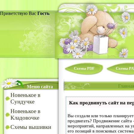
Приветствую Вас
Гость
Схемы PDF
Схемы PA
Главна
Меню сайта
Новенькое в
Сундучке
Как продвинуть сайт на пе
Новенькое в
Вы создали или только планируете
Кладовочке
продвигать? Продвижение сайта –
мероприятий, направленных на у
Схемы вышивки
его позиций в поисковых система