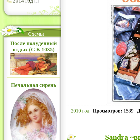
2014 год
[5]
Схемы
После полуденный
отдых (G K 1035)
Печальная сирень
2010 год
|
Просмотров:
1589 |
Д
Sandra ~в