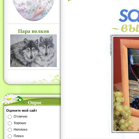
Пара волков
Опрос
Оцените мой сайт
Отлично
Хорошо
Неплохо
Плохо