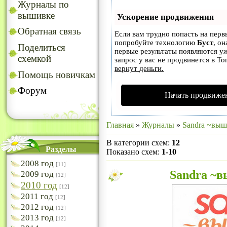
Журналы по
вышивке
Ускорение продвижения
Обратная связь
Если вам трудно попасть на перв
попробуйте технологию
Буст
, он
Поделиться
первые результаты появляются уж
схемкой
запрос у вас не продвинется в То
вернут деньги.
Помощь новичкам
Форум
Начать продвижен
Главная
»
Журналы
»
Sandra ~вы
В категории схем
:
12
Разделы
Показано схем
:
1-10
2008 год
[11]
Sandra ~в
2009 год
[12]
2010 год
[12]
2011 год
[12]
2012 год
[12]
2013 год
[12]