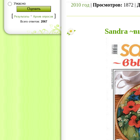
Ужасно
2010 год
|
Просмотров:
1872 |
Д
[
·
]
Результаты
Архив опросов
Всего ответов:
2067
Sandra ~в