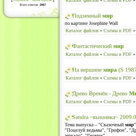
Каталог файлов
»
Схемы в PDF
»
Результаты
Архив опросов
Всего ответов:
2067
Подземный
мир
по картине Josephine Wall
Каталог файлов
»
Схемы в PDF
»
Фантастический
мир
Каталог файлов
»
Схемы в PDF
»
На вершине
мира
(S 198
Каталог файлов
»
Схемы в PDF
»
Древо Времён - Древо
М
Каталог файлов
»
Схемы в PDF
»
Sandra ~вышивка~ 2009.0
Тема выпуска – "Сказочный
мир
"Поцелуй ведьмы", "Грифон", "Д
зеркало", "Гномик".