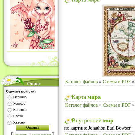
Каталог файлов
»
Схемы в PDF
»
Опрос
Оцените мой сайт
Карта
мира
Отлично
Хорошо
Каталог файлов
»
Схемы в PDF
»
Неплохо
Плохо
Внутренний
мир
Ужасно
по картине Jonathon Earl Bowser
[
·
]