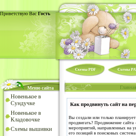
Приветствую Вас
Гость
Схемы PDF
Схемы PA
Главна
Меню сайта
Новенькое в
Сундучке
Как продвинуть сайт на пе
Новенькое в
Вы создали или только планируете
Кладовочке
продвигать? Продвижение сайта –
мероприятий, направленных на у
Схемы вышивки
его позиций в поисковых система