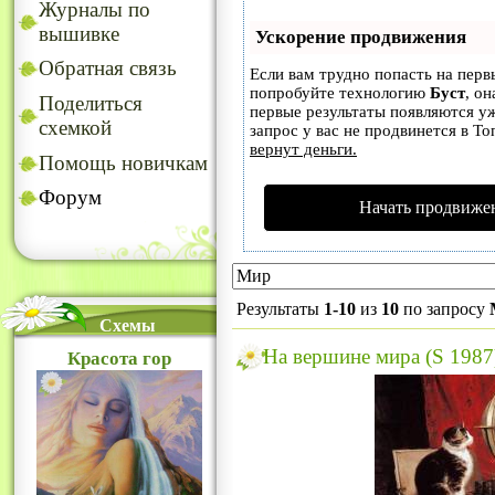
Журналы по
вышивке
Ускорение продвижения
Обратная связь
Если вам трудно попасть на перв
попробуйте технологию
Буст
, он
Поделиться
первые результаты появляются уж
схемкой
запрос у вас не продвинется в То
вернут деньги.
Помощь новичкам
Форум
Начать продвижен
Результаты
1-10
из
10
по запросу
Схемы
На вершине мира (S 1987
Красота гор