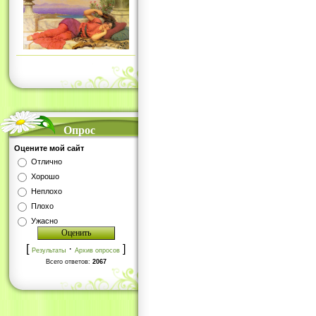
Опрос
Оцените мой сайт
Отлично
Хорошо
Неплохо
Плохо
Ужасно
[
·
]
Результаты
Архив опросов
Всего ответов:
2067