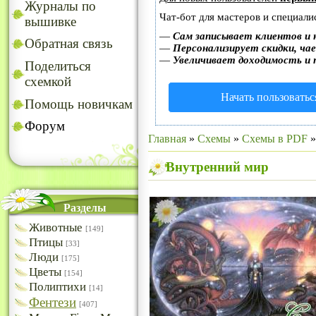
Журналы по
Чат-бот для мастеров и специали
вышивке
—
Сам записывает клиентов и 
Обратная связь
—
Персонализирует скидки, чае
—
Увеличивает доходимость и 
Поделиться
схемкой
Начать пользоватьс
Помощь новичкам
Форум
Главная
»
Схемы
»
Схемы в PDF
Внутренний мир
Разделы
Животные
[149]
Птицы
[33]
Люди
[175]
Цветы
[154]
Полиптихи
[14]
Фентези
[407]