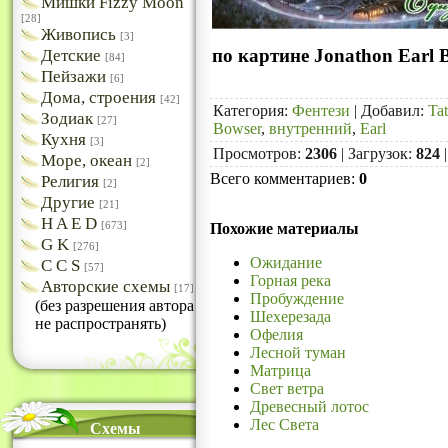
Мишки Fizzy Moon
[28]
Живопись
[3]
по картине Jonathon Earl 
Детские
[84]
Пейзажи
[6]
Дома, строения
[42]
Категория
:
Фентези
|
Добавил
:
Ta
Зодиак
[27]
Bowser
,
внутренний
,
Earl
Кухня
[3]
Просмотров
:
2306
|
Загрузок
:
824
Море, океан
[2]
Всего комментариев
:
0
Религия
[2]
Другие
[21]
H A E D
[673]
Похожие материалы
G K
[276]
Ожидание
C C S
[57]
Горная река
Авторские схемы
[17]
Пробуждение
(без разрешения автора
Шехерезада
не распространять)
Офелия
Лесной туман
Матрица
Свет ветра
Древесный лотос
Лес Света
Схемы