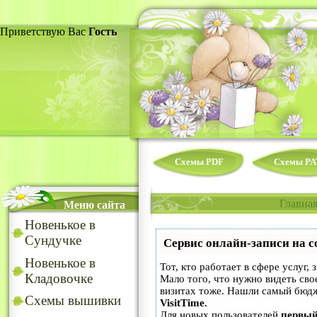
Приветствую Вас
Гость
Схемы PDF
Схемы PA
Главна
Меню сайта
Новенькое в
Сундучке
Сервис онлайн-записи на с
Новенькое в
Тот, кто работает в сфере услуг,
Кладовочке
Мало того, что нужно видеть сво
визитах тоже. Нашли самый бюд
Схемы вышивки
VisitTime.
Для новых пользователей
первый