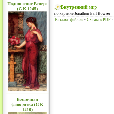
Подношение Венере
Внутренний
мир
(G K 1245)
по картине Jonathon Earl Bowser
Каталог файлов
»
Схемы в PDF
»
Восточная
фаворитка (G K
1210)