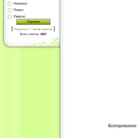
Неплохо
Плохо
Ужасно
[
·
]
Результаты
Архив опросов
Всего ответов:
2067
Копирование 