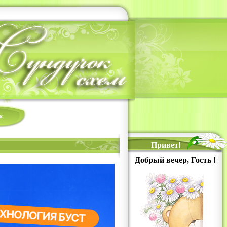
к
Привет!
Добрый вечер, Гость !