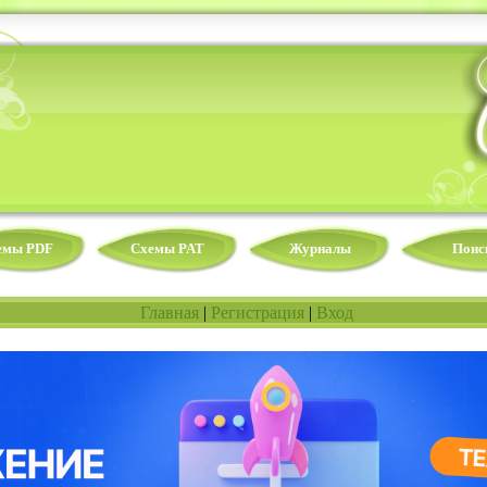
емы PDF
Схемы PAT
Журналы
Поис
Главная
|
Регистрация
|
Вход