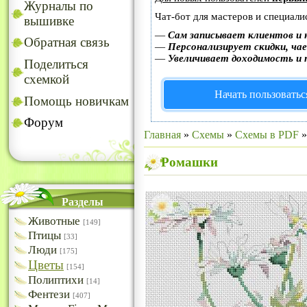
Журналы по
Чат-бот для мастеров и специали
вышивке
—
Сам записывает клиентов и 
Обратная связь
—
Персонализирует скидки, чае
—
Увеличивает доходимость и 
Поделиться
схемкой
Начать пользоватьс
Помощь новичкам
Форум
Главная
»
Схемы
»
Схемы в PDF
Ромашки
Разделы
Животные
[149]
Птицы
[33]
Люди
[175]
Цветы
[154]
Полиптихи
[14]
Фентези
[407]