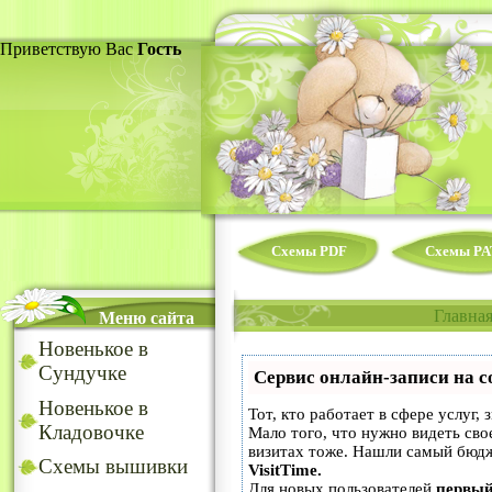
Приветствую Вас
Гость
Схемы PDF
Схемы PA
Главна
Меню сайта
Новенькое в
Сундучке
Сервис онлайн-записи на с
Новенькое в
Тот, кто работает в сфере услуг,
Кладовочке
Мало того, что нужно видеть сво
визитах тоже. Нашли самый бюд
Схемы вышивки
VisitTime.
Для новых пользователей
первый