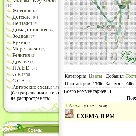
Мишки Fizzy Moon
[28]
Живопись
[3]
Детские
[84]
Пейзажи
[6]
Дома, строения
[42]
Зодиак
[27]
Кухня
[3]
Море, океан
[2]
Религия
[2]
Другие
[21]
H A E D
[673]
G K
[276]
Категория
:
Цветы
|
Добавил
:
Гост
C C S
[57]
Просмотров
:
1766
|
Загрузок
:
606
Авторские схемы
[17]
Всего комментариев
:
1
(без разрешения автора
Пор
не распространять)
1
Alexa
(08.08.2015 16:48)
СХЕМА В РМ
Схемы