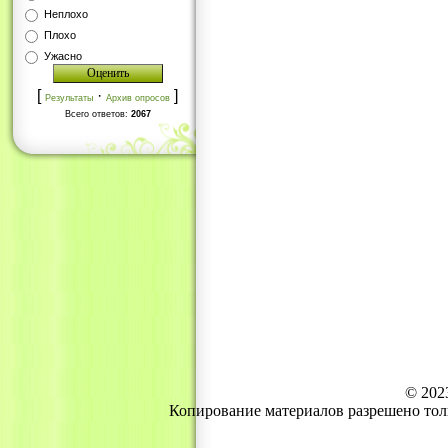
Неплохо
Плохо
Ужасно
[
·
]
Результаты
Архив опросов
Всего ответов:
2067
© 202
Копирование материалов разрешено тол