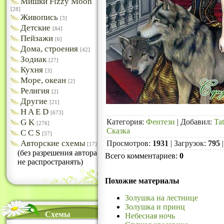
Мишки Fizzy Moon
[28]
Живопись
[3]
Детские
[84]
Пейзажи
[6]
Дома, строения
[42]
Зодиак
[27]
Кухня
[3]
Море, океан
[2]
Религия
[2]
Другие
[21]
H A E D
[673]
G K
Категория
:
Фентези
|
Добавил
:
Ta
[276]
Сказка
C C S
[57]
Авторские схемы
Просмотров
:
1931
|
Загрузок
:
795
[17]
(без разрешения автора
Всего комментариев
:
0
не распространять)
Похожие материалы
Золушка на лестнице
Золушка и принц
Схемы
Небесная ночь