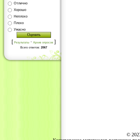
Отлично
Хорошо
Неплохо
Плохо
Ужасно
[
·
]
Результаты
Архив опросов
Всего ответов:
2067
© 202