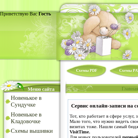
Приветствую Вас
Гость
Схемы PDF
Схемы PA
Главна
Меню сайта
Новенькое в
Сундучке
Сервис онлайн-записи на с
Новенькое в
Тот, кто работает в сфере услуг,
Кладовочке
Мало того, что нужно видеть сво
визитах тоже. Нашли самый бюд
Схемы вышивки
VisitTime.
Для новых пользователей
первый