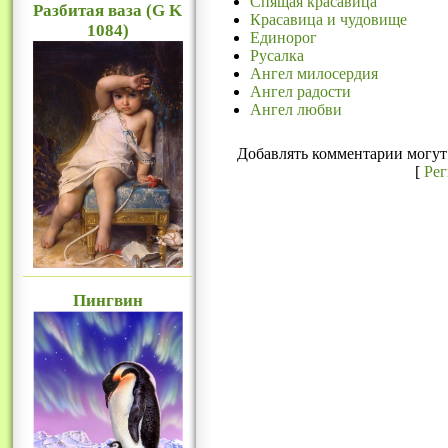
Спящая красавица
Разбитая ваза (G K
Красавица и чудовище
1084)
Единорог
Русалка
Ангел милосердия
Ангел радости
Ангел любви
Добавлять комментарии могут 
[
Ре
Пингвин