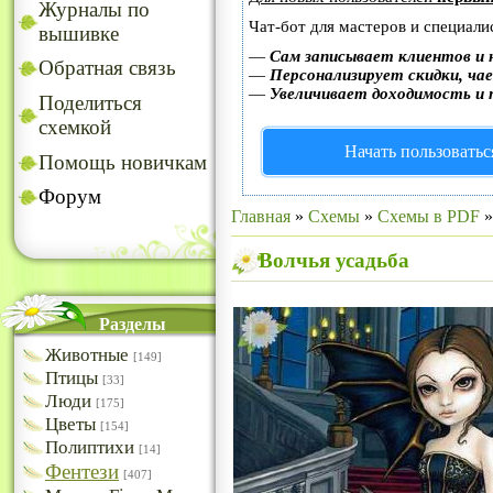
Журналы по
Чат-бот для мастеров и специали
вышивке
—
Сам записывает клиентов и 
Обратная связь
—
Персонализирует скидки, чае
—
Увеличивает доходимость и 
Поделиться
схемкой
Начать пользоватьс
Помощь новичкам
Форум
Главная
»
Схемы
»
Схемы в PDF
Волчья усадьба
Разделы
Животные
[149]
Птицы
[33]
Люди
[175]
Цветы
[154]
Полиптихи
[14]
Фентези
[407]