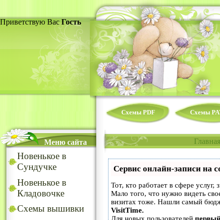
Приветствую Вас
Гость
Схемы PDF
Схемы PA
Главна
Меню сайта
Новенькое в
Сундучке
Сервис онлайн-записи на с
Новенькое в
Тот, кто работает в сфере услуг,
Кладовочке
Мало того, что нужно видеть сво
визитах тоже. Нашли самый бюд
Схемы вышивки
VisitTime.
Для новых пользователей
первый