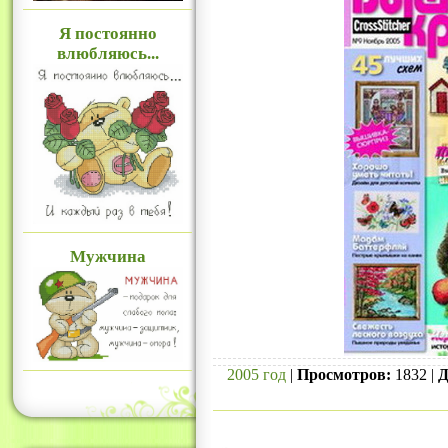
Я постоянно
влюбляюсь...
Мужчина
2005 год
|
Просмотров:
1832 |
Д