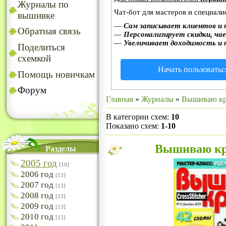
Журналы по
Чат-бот для мастеров и специали
вышивке
—
Сам записывает клиентов и 
Обратная связь
—
Персонализирует скидки, чае
—
Увеличивает доходимость и 
Поделиться
схемкой
Начать пользоватьс
Помощь новичкам
Форум
Главная
»
Журналы
»
Вышиваю кр
В категории схем
:
10
Показано схем
:
1-10
Вышиваю кре
Разделы
2005 год
[10]
2006 год
[13]
2007 год
[13]
2008 год
[13]
2009 год
[13]
2010 год
[13]