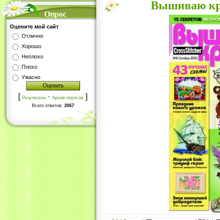
Вышиваю кре
Опрос
Оцените мой сайт
Отлично
Хорошо
Неплохо
Плохо
Ужасно
[
·
]
Результаты
Архив опросов
Всего ответов:
2067