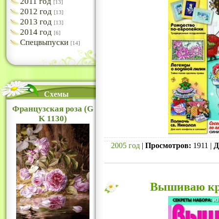
2011 год
[13]
2012 год
[13]
2013 год
[13]
2014 год
[6]
Спецвыпуски
[14]
Схемы
Французская роза (G
K 1130)
2005 год
|
Просмотров:
1911 |
Д
Вышиваю кре