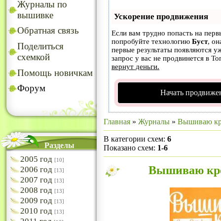
Журналы по
вышивке
Ускорение продвижения
Обратная связь
Если вам трудно попасть на перв
попробуйте технологию
Буст
, он
Поделиться
первые результаты появляются уж
схемкой
запрос у вас не продвинется в То
вернут деньги.
Помощь новичкам
Форум
Начать продвижен
Главная
»
Журналы
»
Вышиваю кр
В категории схем
:
6
Разделы
Показано схем
:
1-6
2005 год
[10]
Вышиваю кре
2006 год
[13]
2007 год
[13]
2008 год
[13]
2009 год
[13]
2010 год
[13]