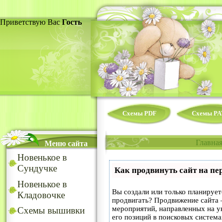
Приветствую Вас
Гость
Схемы PDF
Схемы PA
Главна
Меню сайта
Новенькое в
Сундучке
Как продвинуть сайт на пе
Новенькое в
Вы создали или только планируете
Кладовочке
продвигать? Продвижение сайта –
мероприятий, направленных на у
Схемы вышивки
его позиций в поисковых система