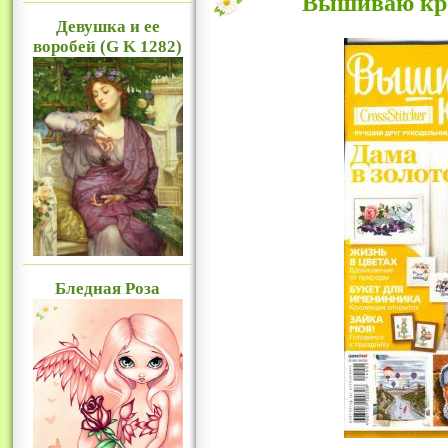
Вышиваю кре
Девушка и ее
воробей (G K 1282)
Бледная Роза