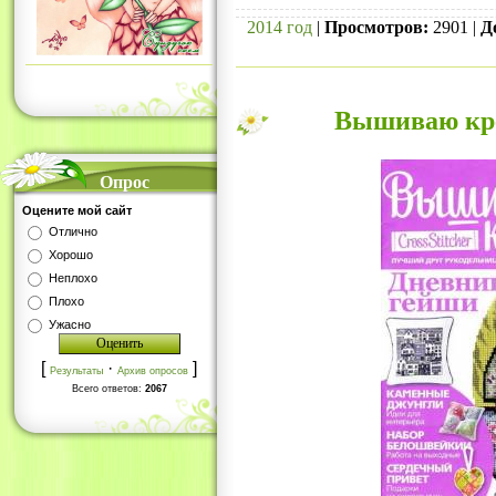
2014 год
|
Просмотров:
2901 |
Д
Вышиваю кре
Опрос
Оцените мой сайт
Отлично
Хорошо
Неплохо
Плохо
Ужасно
[
·
]
Результаты
Архив опросов
Всего ответов:
2067