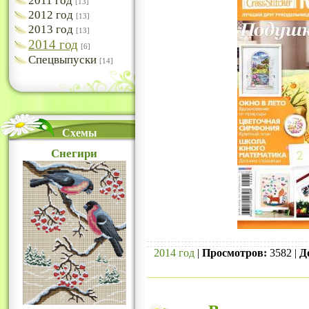
2011 год
[13]
2012 год
[13]
2013 год
[13]
2014 год
[6]
Спецвыпуски
[14]
Схемы
Снегири
2014 год
|
Просмотров:
3582 |
Д