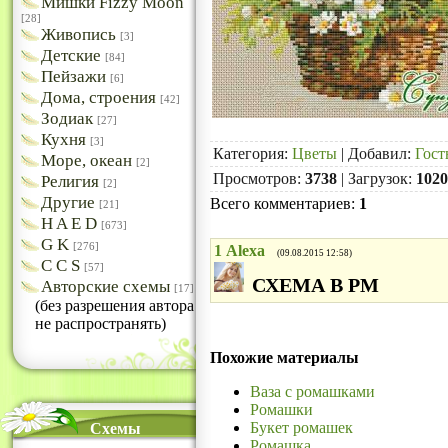
Мишки Fizzy Moon
[28]
Живопись
[3]
Детские
[84]
Пейзажи
[6]
Дома, строения
[42]
Зодиак
[27]
Кухня
[3]
Категория
:
Цветы
|
Добавил
:
Гост
Море, океан
[2]
Просмотров
:
3738
|
Загрузок
:
1020
Религия
[2]
Другие
Всего комментариев
:
1
[21]
H A E D
[673]
G K
[276]
1
Alexa
(09.08.2015 12:58)
C C S
[57]
СХЕМА В РМ
Авторские схемы
[17]
(без разрешения автора
не распространять)
Похожие материалы
Ваза с ромашками
Ромашки
Букет ромашек
Схемы
Ромашка