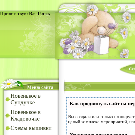
Приветствую Вас
Гость
Сх
Меню сайта
Новенькое в
Сундучке
Как продвинуть сайт на пе
Новенькое в
Вы создали или только планируете
Кладовочке
целый комплекс мероприятий, на
Схемы вышивки
Ускорение продвижения