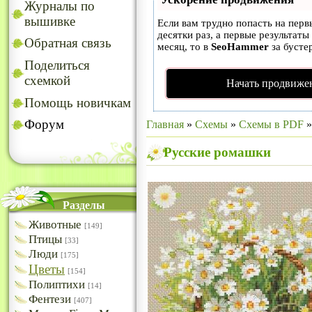
Журналы по
вышивке
Если вам трудно попасть на пер
десятки раз, а первые результаты
Обратная связь
месяц, то в
SeoHammer
за бусте
Поделиться
схемкой
Начать продвижен
Помощь новичкам
Форум
Главная
»
Схемы
»
Схемы в PDF
Русские ромашки
Разделы
Животные
[149]
Птицы
[33]
Люди
[175]
Цветы
[154]
Полиптихи
[14]
Фентези
[407]