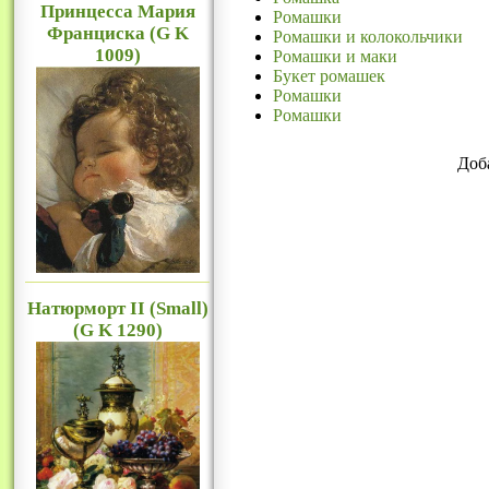
Принцесса Мария
Ромашки
Франциска (G K
Ромашки и колокольчики
1009)
Ромашки и маки
Букет ромашек
Ромашки
Ромашки
Доб
Натюрморт II (Small)
(G K 1290)