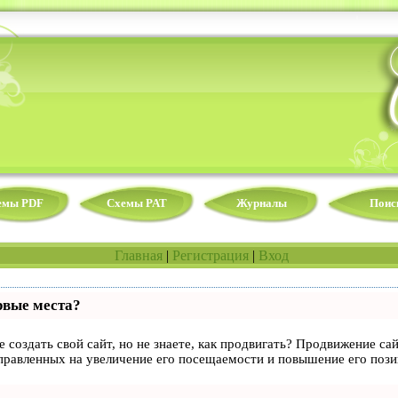
емы PDF
Схемы PAT
Журналы
Поис
Главная
|
Регистрация
|
Вход
рвые места?
 создать свой сайт, но не знаете, как продвигать? Продвижение сай
правленных на увеличение его посещаемости и повышение его пози